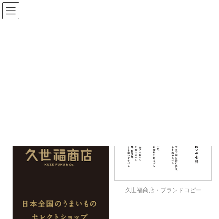
コ
ナ
ン
ビ
テ
ゲ
ン
ー
ブランドメッセージ・タグライン
ツ
シ
へ
ョ
ス
ン
HOME
制作事例
ブランドメッセージ・タグライン
キ
に
ッ
移
プ
動
久世福商店・ブランドコピー