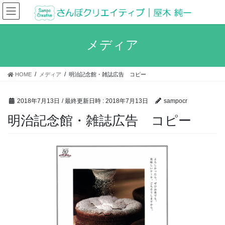
コ
ナ
ン
ビ
テ
ゲ
ン
ー
メディア
ツ
シ
へ
ョ
ス
ン
HOME
メディア
明治記念館・雑誌広告 コピー
キ
に
ッ
移
プ
動
2018年7月13日
/ 最終更新日時 :
2018年7月13日
sampocr
明治記念館・雑誌広告 コピー