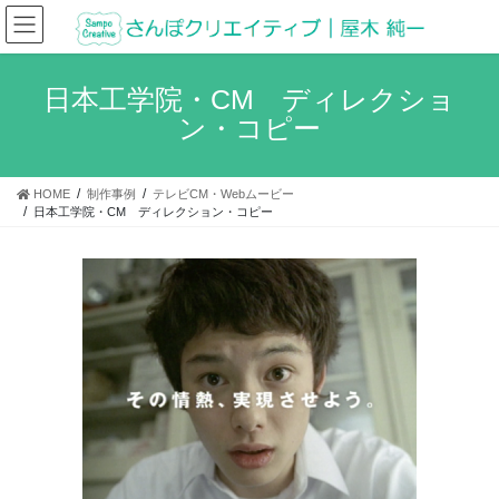
コ
ナ
ン
ビ
テ
ゲ
ン
ー
日本工学院・CM ディレクショ
ツ
シ
ン・コピー
へ
ョ
ス
ン
キ
に
HOME
制作事例
テレビCM・Webムービー
ッ
移
日本工学院・CM ディレクション・コピー
プ
動