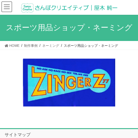
コ
ナ
ン
ビ
テ
ゲ
ン
ー
スポーツ用品ショップ・ネーミング
ツ
シ
へ
ョ
ス
ン
HOME
制作事例
ネーミング
スポーツ用品ショップ・ネーミング
キ
に
ッ
移
プ
動
サイトマップ