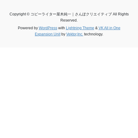
Copyright © コピーライター屋木純一｜さんぽクリエイティブ All Rights
Reserved.
Powered by
WordPress
with
Lightning Theme
&
VK All in One
Expansion Unit
by
Vektor,Inc.
technology.