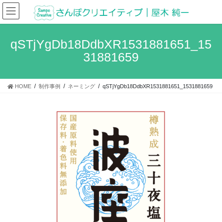
コ
ナ
ン
ビ
テ
ゲ
ン
ー
qSTjYgDb18DdbXR1531881651_15
ツ
シ
31881659
へ
ョ
ス
ン
キ
に
HOME
制作事例
ネーミング
qSTjYgDb18DdbXR1531881651_1531881659
ッ
移
プ
動